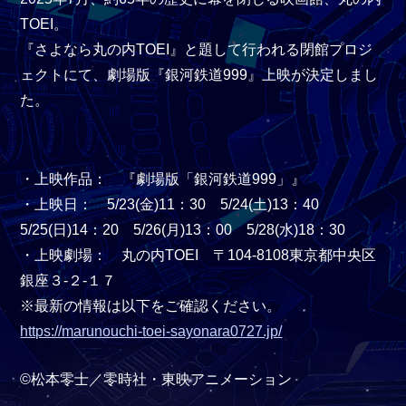
TOEI。
『さよなら丸の内TOEI』と題して行われる閉館プロジ
ェクトにて、劇場版『銀河鉄道999』上映が決定しまし
た。
・上映作品： 『劇場版「銀河鉄道999」』
・上映日： 5/23(金)11：30 5/24(土)13：40
5/25(日)14：20 5/26(月)13：00 5/28(水)18：30
・上映劇場： 丸の内TOEI 〒104-8108東京都中央区
銀座３-２-１７
※最新の情報は以下をご確認ください。
https://marunouchi-toei-sayonara0727.jp/
©松本零士／零時社・東映アニメーション