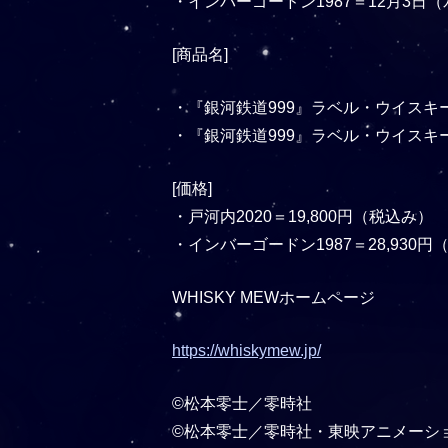
・インバーゴードン1987＝12月3日
[商品名]
・『銀河鉄道999』ラベル・ウイスキ
・『銀河鉄道999』ラベル・ウイスキー
[価格]
・戸河内2020＝19,800円（税込み）
・インバーゴードン1987＝28,930円
WHISKY MEWホームページ
https://whiskymew.jp/
©松本零士／零時社
©松本零士／零時社・東映アニメーシ