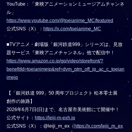
YouTube：「東映アニメーションミュージアムチャンネ
ル」
https://www.youtube.com/@toeianime_MC/featured
公式SNS（X）：
https://x.com/toeianime_MC
■TVアニメ・劇場版「銀河鉄道999」シリーズは、見放
題サービス『東映アニメチャンネル』他で配信中！
https://www.amazon.co.jp/gp/video/storefront/?
benefitId=toeianimejp&ref=dvm_ptm_off_jp_ac_c_toeian
imejp
【「銀河鉄道 999」50 周年プロジェクト 松本零士展
創作の旅路】
2026年6月7日(日)まで、名古屋市美術館にて開催中！
公式サイト：
https://leiji-m-exh.jp
公式SNS（X）：@leiji_m_ex（
https://x.com/leiji_m_ex