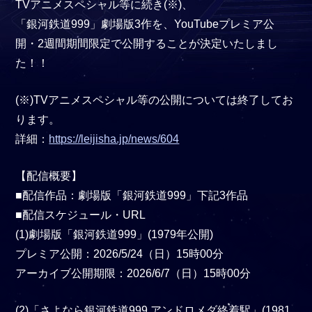
TVアニメスペシャル等に続き(※)、
「銀河鉄道999」劇場版3作を、YouTubeプレミア公
開・2週間期間限定で公開することが決定いたしまし
た！！
(※)TVアニメスペシャル等の公開については終了してお
ります。
詳細：
https://leijisha.jp/news/604
【配信概要】
■配信作品：劇場版「銀河鉄道999」下記3作品
■配信スケジュール・URL
(1)劇場版「銀河鉄道999」(1979年公開)
プレミア公開：2026/5/24（日）15時00分
アーカイブ公開期限：2026/6/7（日）15時00分
(2)「さよなら銀河鉄道999 アンドロメダ終着駅」(1981