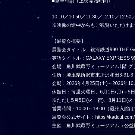
■発車時刻（上映開始時間）
10:10／10:50／11:30／12:10／12:50
※映像の途中からもご観覧いただけま
【展覧会概要】
展覧会タイトル：銀河鉄道999 THE G
英語タイトル：GALAXY EXPRESS 999 Th
会場：角川武蔵野ミュージアム1階 グ
住所：埼玉県所沢市東所沢和田3-31-
会期：2026年4月25日(土)～2026年10
休館日：毎週火曜日、6月1日(月)～5日
※ただし5月5日(火・祝)、8月11日(火
営業時間：10:00～18:00（最終入館は1
展覧会公式サイト：https://kadcul.com/e
主催：角川武蔵野ミュージアム（公益