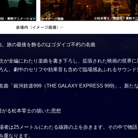
曲。旅の最後を飾るのはゴダイゴ不朽の名曲
次が全編にわたり楽曲を書き下ろし、拡張された映画の世界に
ろん、劇中のセリフや効果音も含めて臨場感あふれるサウンド
銀河鉄道999（THE GALAXY EXPRESS 999)」
繋がる松本零士の描いた思想
場者は25メートルにわたる線路の上を歩きます。その中で物
み重なります。