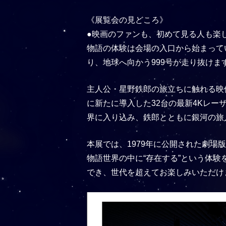
《展覧会の見どころ》
●映画のファンも、初めて見る人も楽
物語の体験は会場の入口から始まって
り、地球へ向かう999号が走り抜けま
主人公・星野鉄郎の旅立ちに触れる映
に新たに導入した32台の最新4Kレー
界に入り込み、鉄郎とともに銀河の旅
本展では、1979年に公開された劇場
物語世界の中に“存在する”という体
でき、世代を超えてお楽しみいただけ